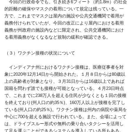
今回の行政命令でも、引き続き6フィート（約1.8m）の社会
的距離の確保やマスクの着用について規定は残っている。一
方で、これまでマスクは屋内の施設や公共交通機関で着用が
義務付けられていたが、今回の改正により屋内における着用
義務が州政府の施設内などに限定され、公共交通機関におけ
る着用義務がなくなるなど規制の緩和が確認できる。
（３）ワクチン接種の状況について
インディアナ州におけるワクチン接種は、医療従事者を対
象に2020年12月14日から開始された。１月８日からは80歳以
上の高齢者が対象となり、３月31日からは16歳以上であれば
国籍を問わず誰でも接種が可能となっている。４月23日時点
で、これまでに238万人を超える住民が少なくとも１回の接種
を終えており(州人口の約35％)、160万人以上が接種を完了し
ている(州人口の約25％)。ワクチン接種は州内の病院や薬局を
中心に700を超える施設で行われている。また、会場によって
は、ドライブスルー形式や無料の乗り合いタクシーを活用し
て足を運ぶことができるシステムを導入している所もある。