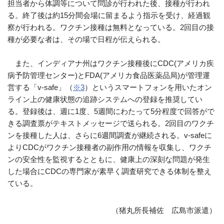
担当者から体調等について問診が行われた後、接種が行われ
る。終了後は約15分間会場に留まるよう指示を受け、経過観
察が行われる。ワクチン接種は無料となっている。2回目の接
種が必要な者は、その場で日程が伝えられる。
また、インディアナ州はワクチン接種後にCDC(アメリカ疾
病予防管理センター)とFDA(アメリカ食品医薬品局)が管理運
営する「v-safe」（
※3
）というスマートフォンを用いたオン
ライン上の健康状態の追跡システムへの登録を推奨してい
る。登録後は、週に1度、5週間にわたって5分程度で回答がで
きる調査票がテキストメッセージで送られる。2回目のワクチ
ンを接種した人は、さらに6週間調査が継続される。v-safeに
よりCDCがワクチン接種者の副作用の情報を収集し、ワクチ
ンの安全性を監視するとともに、健康上の深刻な問題が発生
した場合にCDCの専門家が素早く調査研究できる体制を整え
ている。
（猪丸所長補佐 広島市派遣）