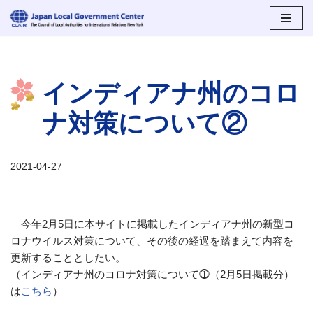
コ
ン
テ
インディアナ州のコロ
ン
ツ
ナ対策について②
へ
ス
キ
2021-04-27
ッ
プ
今年2月5日に本サイトに掲載したインディアナ州の新型コ
ロナウイルス対策について、その後の経過を踏まえて内容を
更新することとしたい。
（インディアナ州のコロナ対策について⓵（2月5日掲載分）
は
こちら
）