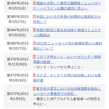
第394号(2014
廃線を活用した都市公園開発～ニューヨー
年3月31日)
ク・ハイライン公園の成功に学ぶ～
第385号(2013
米国における日本酒の効果的な販路拡大を
年3月27日)
目指して
第384号(2013
米国の防災に係る自治体と地域コミュニテ
年3月25日)
ィの取組み
第380号(2013
2011年ニューヨーク市の各種犯罪の人種別
年2月27日)
統計について
フロリダ州セント・ルシーカウンティ財政
第376号(2012
再建の軌跡
年12月28日)
－セント・ルシーから学ぶこと－
第373号(2012
カナダ・オンタリオ州の自治体における業
年5月24日)
績評価
東日本大震災における自治体国際化協会ニ
第372号(2012
ューヨーク事務所での対応
年2月6日)
－被災したJETプログラム参加者への対応を
中心に－