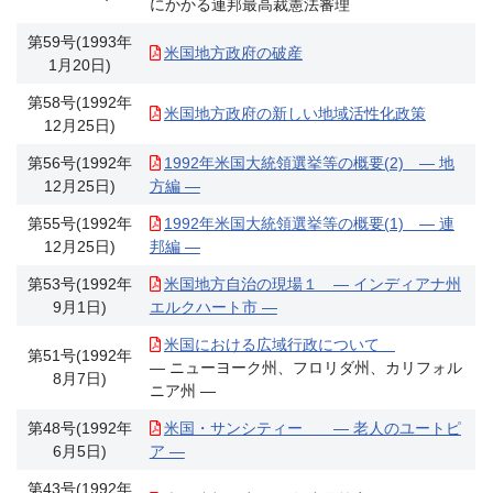
にかかる連邦最高裁憲法審理
第59号(1993年
米国地方政府の破産
1月20日)
第58号(1992年
米国地方政府の新しい地域活性化政策
12月25日)
第56号(1992年
1992年米国大統領選挙等の概要(2) ― 地
12月25日)
方編 ―
第55号(1992年
1992年米国大統領選挙等の概要(1) ― 連
12月25日)
邦編 ―
第53号(1992年
米国地方自治の現場１ ― インディアナ州
9月1日)
エルクハート市 ―
米国における広域行政について
第51号(1992年
― ニューヨーク州、フロリダ州、カリフォル
8月7日)
ニア州 ―
第48号(1992年
米国・サンシティー ― 老人のユートピ
6月5日)
ア ―
第43号(1992年