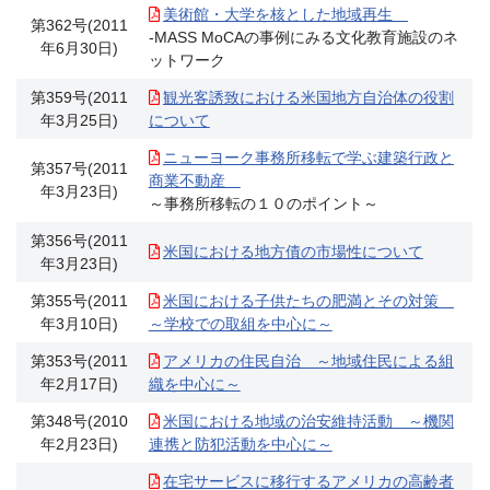
美術館・大学を核とした地域再生
第362号(2011
-MASS MoCAの事例にみる文化教育施設のネ
年6月30日)
ットワーク
第359号(2011
観光客誘致における米国地方自治体の役割
年3月25日)
について
ニューヨーク事務所移転で学ぶ建築行政と
第357号(2011
商業不動産
年3月23日)
～事務所移転の１０のポイント～
第356号(2011
米国における地方債の市場性について
年3月23日)
第355号(2011
米国における子供たちの肥満とその対策
年3月10日)
～学校での取組を中心に～
第353号(2011
アメリカの住民自治 ～地域住民による組
年2月17日)
織を中心に～
第348号(2010
米国における地域の治安維持活動 ～機関
年2月23日)
連携と防犯活動を中心に～
在宅サービスに移行するアメリカの高齢者