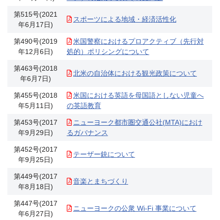
第515号(2021
スポーツによる地域・経済活性化
年6月17日)
第490号(2019
米国警察におけるプロアクティブ（先行対
年12月6日)
処的）ポリシングについて
第463号(2018
北米の自治体における観光政策について
年6月7日)
第455号(2018
米国における英語を母国語としない児童へ
年5月11日)
の英語教育
第453号(2017
ニューヨーク都市圏交通公社(MTA)におけ
年9月29日)
るガバナンス
第452号(2017
テーザー銃について
年9月25日)
第449号(2017
音楽とまちづくり
年8月18日)
第447号(2017
ニューヨークの公衆 Wi‐Fi 事業について
年6月27日)