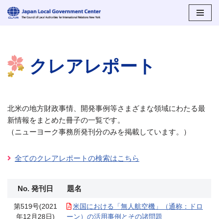
コ
ン
テ
クレアレポート
ン
ツ
へ
ス
キ
北米の地方財政事情、開発事例等さまざまな領域にわたる最
ッ
新情報をまとめた冊子の一覧です。
プ
（ニューヨーク事務所発刊分のみを掲載しています。）
全てのクレアレポートの検索はこちら
No. 発刊日
題名
第519号(2021
米国における「無人航空機」（通称：ドロ
年12月28日)
ーン）の活用事例とその諸問題