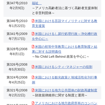
第347号(2010
福祉
年2月9日)
～アメリカ高齢者法に基づく高齢者支援体制
と非営利団体～
第346号(2010
米国における言語マイノリティに対する教
年1月22日)
育支援策
第341号(2009
米国におけるし尿行処理行政～浄化槽行政
年7月17日)
を中心に～
米国の初等中等教育における教育制度と結
第328号(2008
果に対する説明責任
年8月1日)
～No Child Left Behind 政策を中心に～
第326号(2008
米国におけるシティ･マネジャーの役割
年5月30日)
第324号(2008
米国における観光政策と地域活性化刊行事
年4月25日)
例
第321号(2008
米国における地方公共団体の財政再建制度
年2月22日)
～財政規律維持に関する制度と運用～
アメリカにおける地方政府所有のコンベン