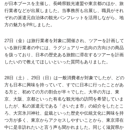
が日本ブースを主催し、長崎県観光連盟や東京都のほか、旅
行業者などが出展しました。当事務所も出展し、職員がそれ
ぞれの派遣元自治体の観光パンフレットを活用しながら、地
方の魅力をPRしました。
27日（金）は旅行業者を対象に開催され、ツアーを計画して
いる旅行業者の中には、ラグジュアリー志向の方向けの商品
を扱っており、日本の歴史ある旅館に滞在するツアーを計画
したいので教えてほしいといった質問もありました。
28日（土）、29日（日）は一般消費者が対象でしたが、どの
方も日本に興味を持っていて、すでに日本に行ったことがあ
る方と、初めての方の割合が半々でした。大半の方は、東
京、大阪、京都といった有名な観光地の訪問を希望していま
したが、私の派遣元である「さいたま市」の紹介をしたとこ
ろ、大宮氷川神社、盆栽といった歴史や伝統文化に興味を持
つ方が多く、東京からアクセスしやすいことから、東京滞在
中に是非訪れたいと言う声も聞かれました。同じく滋賀県か