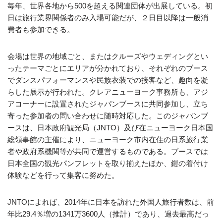
毎年、世界各地から500を超える関連団体が出展している。初
日は旅行業界関係者のみ入場可能だが、２日目以降は一般消
費者も参加できる。
会場は世界の地域ごと、またはクルーズやウェディングとい
ったテーマごとにエリアが分かれており、それぞれのブース
でダンスパフォーマンスや民族衣装での接客など、趣向を凝
らした展示が行われた。クレアニューヨーク事務所も、アジ
アコーナーに設置されたジャパンブースに共同参加し、立ち
寄った参加者の問い合わせに随時対応した。このジャパンブ
ースは、日本政府観光局（JNTO）及び在ニューヨーク日本国
総領事館の主催により、ニューヨーク市内在住の日系旅行業
者や政府系機関等が共同で運営するものである。ブースでは
日本全国の観光パンフレットを取り揃えたほか、鎧の着付け
体験などを行って集客に努めた。
JNTOによれば、2014年に日本を訪れた外国人旅行者数は、前
年比29.4％増の1341万3600人（推計）であり、過去最高だっ