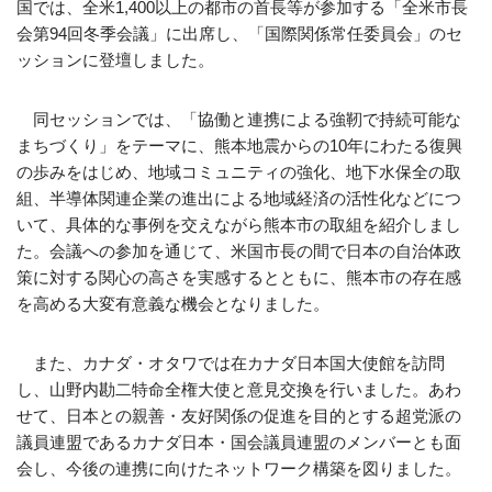
国では、全米1,400以上の都市の首長等が参加する「全米市長
会第94回冬季会議」に出席し、「国際関係常任委員会」のセ
ッションに登壇しました。
同セッションでは、「協働と連携による強靭で持続可能な
まちづくり」をテーマに、熊本地震からの10年にわたる復興
の歩みをはじめ、地域コミュニティの強化、地下水保全の取
組、半導体関連企業の進出による地域経済の活性化などにつ
いて、具体的な事例を交えながら熊本市の取組を紹介しまし
た。会議への参加を通じて、米国市長の間で日本の自治体政
策に対する関心の高さを実感するとともに、熊本市の存在感
を高める大変有意義な機会となりました。
また、カナダ・オタワでは在カナダ日本国大使館を訪問
し、山野内勘二特命全権大使と意見交換を行いました。あわ
せて、日本との親善・友好関係の促進を目的とする超党派の
議員連盟であるカナダ日本・国会議員連盟のメンバーとも面
会し、今後の連携に向けたネットワーク構築を図りました。